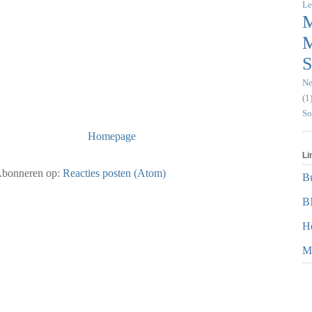
Le
M
M
S
Ne
(1
So
Homepage
Li
bonneren op:
Reacties posten (Atom)
B
B
He
M