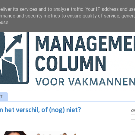
liver its services and to analyze traffic. Your IP address and us
rmance and security metrics to ensure quality of service, gene
buse.
T
et verschil, of (nog) niet?
Zo