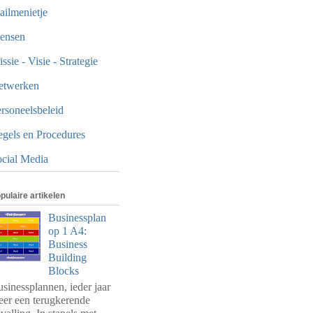
ilmenietje
ensen
ssie - Visie - Strategie
etwerken
rsoneelsbeleid
gels en Procedures
cial Media
pulaire artikelen
Businessplan
op 1 A4:
Business
Building
Blocks
sinessplannen, ieder jaar
er een terugkerende