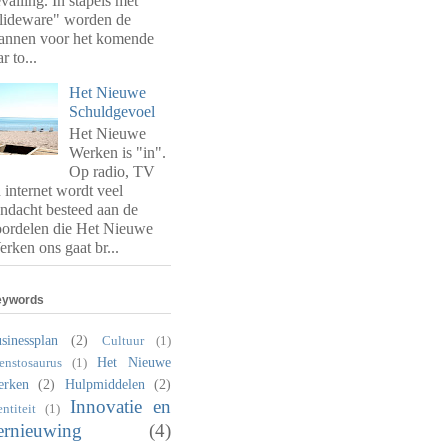
valling. In stapels met
lideware" worden de
annen voor het komende
ar to...
Het Nieuwe
Schuldgevoel
Het Nieuwe
Werken is "in".
Op radio, TV
 internet wordt veel
ndacht besteed aan de
ordelen die Het Nieuwe
rken ons gaat br...
eywords
sinessplan
(2)
Cultuur
(1)
Het Nieuwe
enstosaurus
(1)
erken
(2)
Hulpmiddelen
(2)
Innovatie en
entiteit
(1)
ernieuwing
(4)