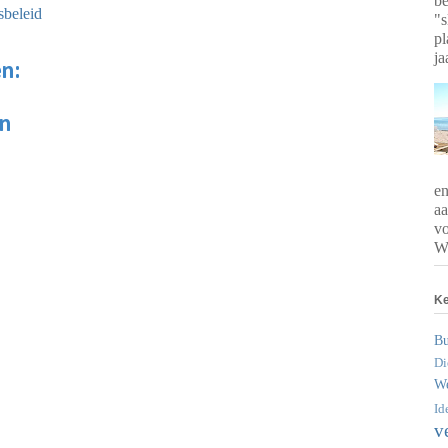
be
sbeleid
"s
pl
ja
n:
en
en
aa
vo
We
K
Bu
Di
W
Id
v