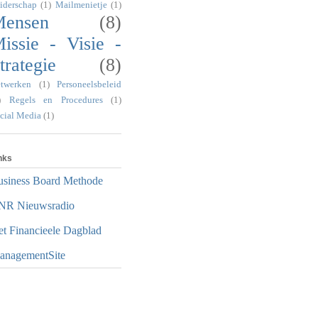
iderschap
(1)
Mailmenietje
(1)
ensen
(8)
issie - Visie -
trategie
(8)
twerken
(1)
Personeelsbeleid
)
Regels en Procedures
(1)
cial Media
(1)
nks
usiness Board Methode
NR Nieuwsradio
t Financieele Dagblad
anagementSite