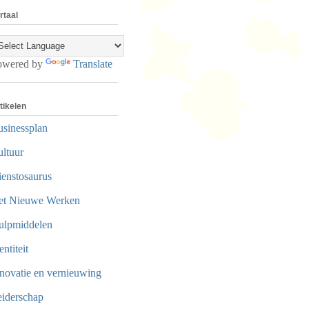
rtaal
owered by
Translate
tikelen
sinessplan
ltuur
enstosaurus
et Nieuwe Werken
ulpmiddelen
entiteit
novatie en vernieuwing
iderschap