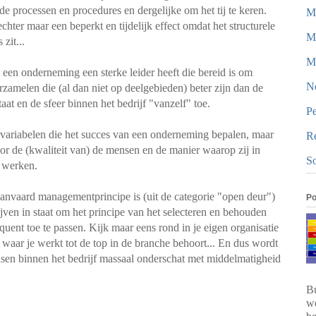
de processen en procedures en dergelijke om het tij te keren.
Ma
ter maar een beperkt en tijdelijk effect omdat het structurele
M
zit...
Mi
een onderneming een sterke leider heeft die bereid is om
N
zamelen die (al dan niet op deelgebieden) beter zijn dan de
taat en de sfeer binnen het bedrijf "vanzelf" toe.
Pe
r variabelen die het succes van een onderneming bepalen, maar
Re
r de (kwaliteit van) de mensen en de manier waarop zij in
So
e werken.
anvaard managementprincipe is (uit de categorie "open deur")
Po
jven in staat om het principe van het selecteren en behouden
uent toe te passen. Kijk maar eens rond in je eigen organisatie
jf waar je werkt tot de top in de branche behoort... En dus wordt
ensen binnen het bedrijf massaal onderschat met middelmatigheid
Bu
we