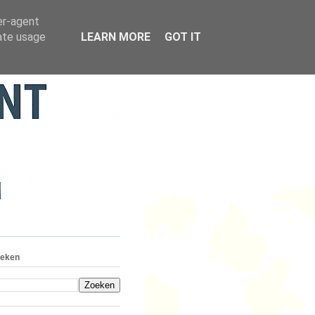
er-agent
rate usage
LEARN MORE
GOT IT
eken