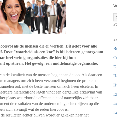
Ve
P
Ar
cesvol als de mensen die er werken. Dit geldt voor alle
Bu
jf. Deze "waarheid als een koe" is bij iedereen genoegzaam
ar heel weinig organisaties die hier bij hun
Cu
nt op sturen. Het gevolg: een middelmatige organisatie.
Di
van de kwaliteit van de mensen begint aan de top. Als daar een
H
kke managers om zich heen verzamelt beginnen de problemen.
H
zamelen ook niet de beste mensen om zich heen etcetera. In
eerdere hierarchische lagen vindt een dergelijke afkalving van
Id
ker plaats waardoor de effecten niet of nauwelijks zichtbaar
In
oment de resultaten van de onderneming achterblijven op die
en zich afvraagt wat de reden hiervoor is.
Le
e resultaten achter blijven wordt er gekeken naar het